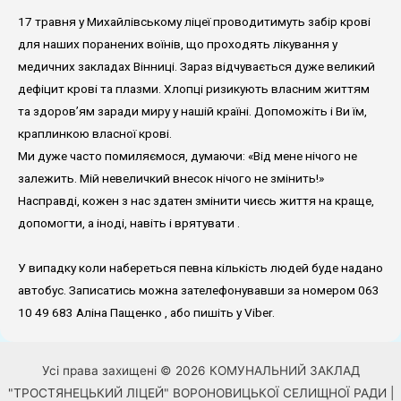
17 травня у Михайлівському ліцеї проводитимуть забір крові
для наших поранених воїнів, що проходять лікування у
медичних закладах Вінниці. Зараз відчувається дуже великий
дефіцит крові та плазми. Хлопці ризикують власним життям
та здоров’ям заради миру у нашій країні. Допоможіть і Ви їм,
краплинкою власної крові.
Ми дуже часто помиляємося, думаючи: «Від мене нічого не
залежить. Мій невеличкий внесок нічого не змінить!»
Насправді, кожен з нас здатен змінити чиєсь життя на краще,
допомогти, а іноді, навіть і врятувати .
У випадку коли набереться певна кількість людей буде надано
автобус. Записатись можна зателефонувавши за номером 063
10 49 683 Аліна Пащенко , або пишіть у Viber.
Усі права захищені © 2026 КОМУНАЛЬНИЙ ЗАКЛАД
"ТРОСТЯНЕЦЬКИЙ ЛІЦЕЙ" ВОРОНОВИЦЬКОЇ СЕЛИЩНОЇ РАДИ |