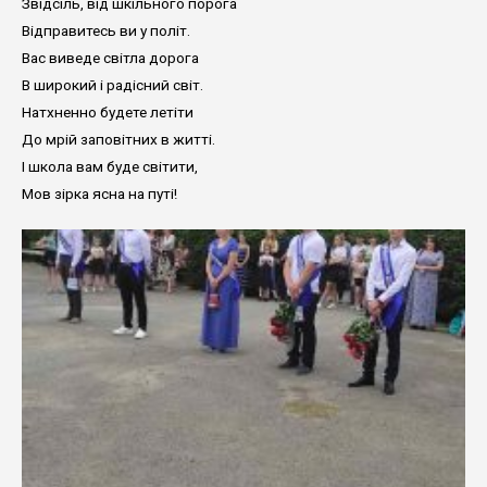
Звідсіль, від шкільного порога
Відправитесь ви у політ.
Вас виведе світла дорога
В широкий і радісний світ.
Натхненно будете летіти
До мрій заповітних в житті.
І школа вам буде світити,
Мов зірка ясна на путі!