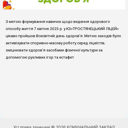
З метою формування навичок щодо ведення здорового
способу життя 7 квітня 2023 р. у КЗ»ТРОСТЯНЕЦЬКИЙ ЛІЦЕЙ»
цікаво пройшов Всесвітній день здоров’я. Метою заходів було
активізувати споривно-масову роботу серед ліцеїстів;
зміцнювати здоров’я засобами фізичної культури за
допомогою рухливих ігор та естафет.
Усі права захищені © 2026 КОМУНАЛЬНИЙ ЗАКЛАД