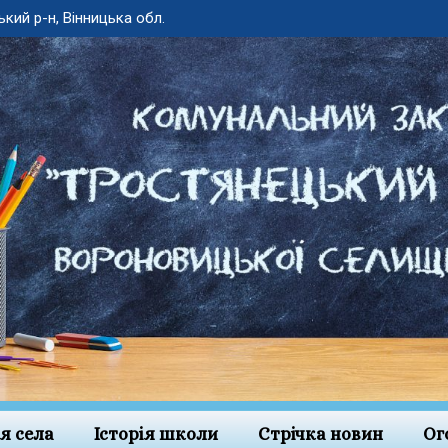
ький р-н, Вінницька обл.
ія села
Історія школи
Стрічка новин
Ог