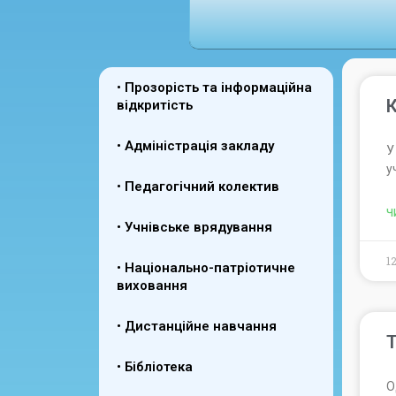
• Прозорість та інформаційна
К
відкритість
• Адміністрація закладу
У
у
• Педагогічний колектив
Ч
• Учнівське врядування
1
• Національно-патріотичне
виховання
• Дистанційне навчання
• Бібліотека
О