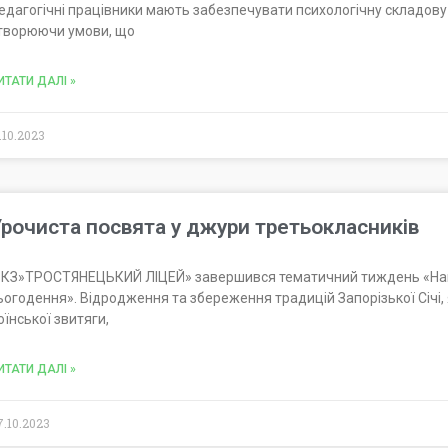
едагогічні працівники мають забезпечувати психологічну складову 
творюючи умови, що
ИТАТИ ДАЛІ »
1.10.2023
рочиста посвята у джури третьокласників
 КЗ»ТРОСТЯНЕЦЬКИЙ ЛІЦЕЙ» завершився тематичний тиждень «Наці
ьогодення». Відродження та збереження традицій Запорізької Січі,
оїнської звитяги,
ИТАТИ ДАЛІ »
7.10.2023