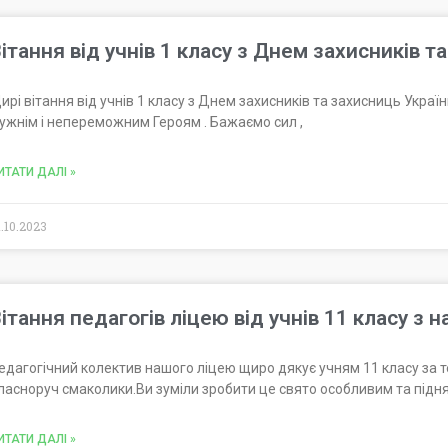
ітання від учнів 1 класу з Днем захисників т
ирі вітання від учнів 1 класу з Днем захисників та захисниць Укра
ужнім і непереможним Героям . Бажаємо сил ,
ИТАТИ ДАЛІ »
1.10.2023
ітання педагогів ліцею від учнів 11 класу з 
едагогічний колектив нашого ліцею щиро дякує учням 11 класу за т
ласноруч смаколики.Ви зуміли зробити це свято особливим та підн
ИТАТИ ДАЛІ »