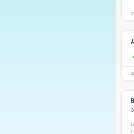
2
Д
Ч
2
В
С
Д