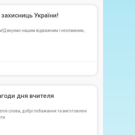
а захисниць України!
їни!Дякуємо нашим відважним і незламним ,
нагоди дня вчителя
еплі слова, добрі побажання та виготовлені
яти