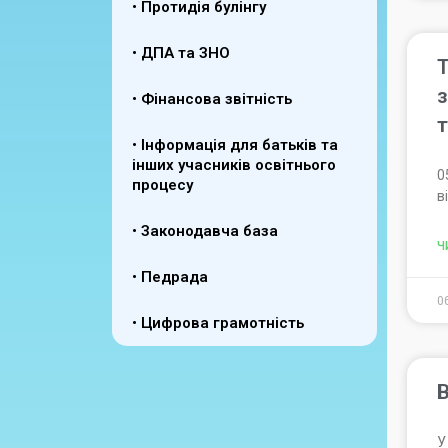
• Протидія булінгу
• ДПА та ЗНО
Т
з
• Фінансова звітність
т
• Інформація для батьків та
інших учасників освітнього
0
процесу
в
• Законодавча база
Ч
• Педрада
0
• Цифрова грамотність
В
У