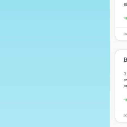
в
Ч
0
В
3
о
а
Ч
0