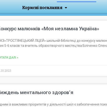
Корисні посилання
онкурс малюнків «Моя незламна Україна»
 КЗ»ТРОСТЯНЕЦЬКИЙ ЛІЦЕЙ» шкільній бібліотеці до конкурсу малюн
чні 5-6 класів та вчитель образотворчого мистецтва Біліченко Олен
ИТАТИ ДАЛІ »
2.10.2023
Тиждень ментального здоров’я
дним із важливих пріоритетів у діяльності шкіл є забезпечення психо