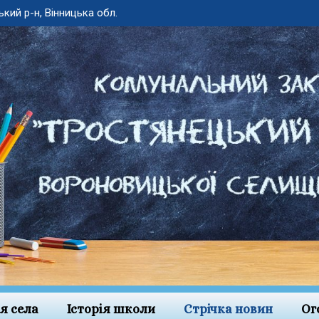
ький р-н, Вінницька обл.
ія села
Історія школи
Стрічка новин
Ог