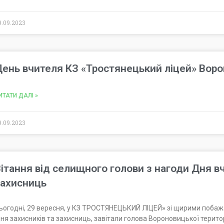
9.09.2023
ень вчителя КЗ «Тростянецький ліцей» Воро
ИТАТИ ДАЛІ »
9.09.2023
ітання від селищного голови з нагоди Дня в
захисниць
ьогодні, 29 вересня, у КЗ ТРОСТЯНЕЦЬКИЙ ЛІЦЕЙ» зі щирими побаж
ня захисників та захисниць, завітали голова Вороновицької терит