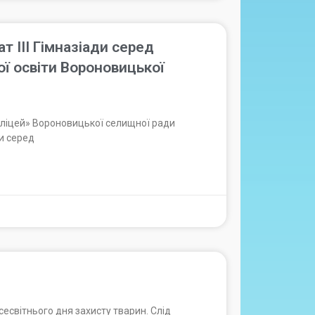
т ІІІ Гімназіади серед
ої освіти Вороновицької
 ліцей» Вороновицької селищної ради
ди серед
світнього дня захисту тварин. Слід