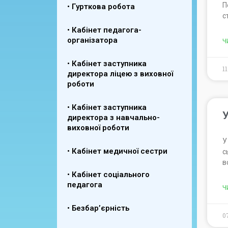
П
• Гурткова робота
с
• Кабінет педагога-
організатора
Ч
• Кабінет заступника
1
директора ліцею з виховної
роботи
• Кабінет заступника
У
директора з навчально-
виховної роботи
У
• Кабінет медичної сестри
с
в
• Кабінет соціального
педагога
Ч
• Безбар’єрність
0