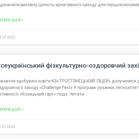
ідзначити виховну цінність креативного заходу для першокласників
ИТАТИ ДАЛІ »
4.10.2023
сеукраїнський фізкультурно-оздоровчий захі
 жовтня здобувачі освіти КЗ»ТРОСТЯНЕЦЬКИЙ ЛІЦЕЙ» долучилися д
здоровчого заходу «Challenge Fest».У програмі: руханки, легкоатлет
ктивності «Козацький гарт» тощо. Читати
ИТАТИ ДАЛІ »
3.10.2023