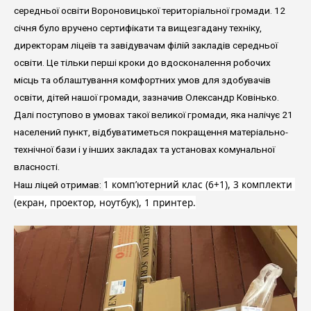
середньої освіти Вороновицької територіальної громади. 12
січня було вручено сертифікати та вищезгадану техніку,
директорам ліцеїв та завідувачам філій закладів середньої
освіти. Це тільки перші кроки до вдосконалення робочих
місць та облаштування комфортних умов для здобувачів
освіти, дітей нашої громади, зазначив Олександр Ковінько.
Далі поступово в умовах такої великої громади, яка налічує 21
населений пункт, відбуватиметься покращення матеріально-
технічної бази і у інших закладах та установах комунальної
власності.
1 комп’ютерний клас (6+1), 3 комплекти 
Наш ліцей отримав:
(екран, проектор, ноутбук), 1 принтер.