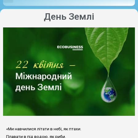
День Землі
«Ми навчилися літати в небі, як птахи.
Плавати в під водою, як риби.