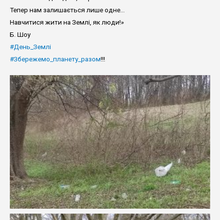
Тепер нам залишається лише одне…
Навчитися жити на Землі, як люди!»
Б. Шоу
#День_Землі
#Збережемо_планету_разом
!!!