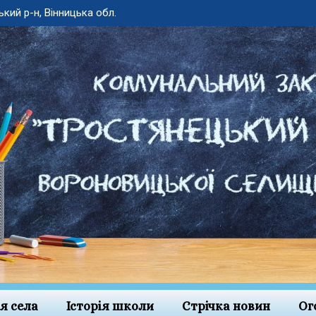
ький р-н, Вінницька обл.
ія села
Історія школи
Стрічка новин
Ог