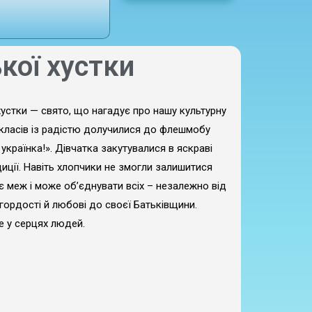
кої хустки
 хустки — свято, що нагадує про нашу культурну
-х класів із радістю долучилися до флешмобу
 українка!». Дівчатка закутувалися в яскраві
иції. Навіть хлопчики не змогли залишитися
 меж і може об’єднувати всіх – незалежно від
 гордості й любові до своєї Батьківщини.
е у серцях людей.