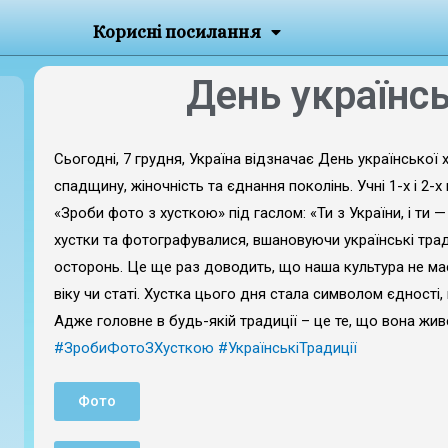
Корисні посилання
День українсь
Сьогодні, 7 грудня, Україна відзначає День української
спадщину, жіночність та єднання поколінь. Учні 1-х і 2
«Зроби фото з хусткою» під гаслом: «Ти з України, і ти —
хустки та фотографувалися, вшановуючи українські трад
осторонь. Це ще раз доводить, що наша культура не має
віку чи статі. Хустка цього дня стала символом єдності,
Адже головне в будь-якій традиції – це те, що вона жив
#ЗробиФотоЗХусткою
#УкраїнськіТрадиції
Фото