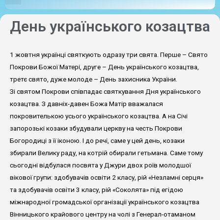
День українського козацтва
1 жовтня українці святкують одразу три свята. Перше – Свято
Покрови Божої Матері, друге – День українського козацтва,
третє свято, дуже молоде – День захисника України.
Зі святом Покрови співпадає святкування Дня українського
козацтва. З давніх-давен Божа Матір вважалася
покровителькою усього українського козацтва. А на Січі
запорозькі козаки збудували церкву на честь Покрови
Богородиці з її іконою. І до речі, саме у цей день, козаки
збирали Велику раду, на котрій обирали гетьмана. Саме тому
сьогодні відбулася посвята у Джури двох роїв молодшої
вікової групи: здобувачів освіти 2 класу, рій «Незламні серця»
та здобувачів освіти 3 класу, рій «Соколята» під егідою
міжнародної громадської організації українського козацтва
Вінницького крайового центру на чолі з Генерал-отаманом