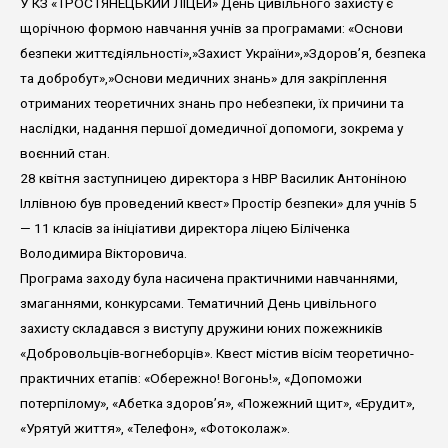
У КЗ «ТРОСТЯНЕЦЬКИЙ ЛІЦЕЙ» День цивільного захисту є
щорічною формою навчання учнів за програмами: «Основи
безпеки життєдіяльності»,»Захист України»,»Здоров’я, безпека
та добробут»,»Основи медичних знань» для закріплення
отриманих теоретичних знань про небезпеки, їх причини та
наслідки, надання першої домедичної допомоги, зокрема у
воєнний стан.
28 квітня заступницею директора з НВР Василик Антоніною
Іллівною був проведений квест» Простір безпеки» для учнів 5
— 11 класів за ініціативи директора ліцею Біліченка
Володимира Вікторовича.
Програма заходу була насичена практичними навчаннями,
змаганнями, конкурсами. Тематичний День цивільного
захисту складався з виступу дружини юних пожежників
«Добровольців-вогнеборців». Квест містив вісім теоретично-
практичних етапів: «Обережно! Вогонь!», «Допоможи
потерпілому», «Абетка здоров’я», «Пожежний щит», «Ерудит»,
«Урятуй життя», «Телефон», «Фотоколаж».